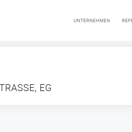
UNTERNEHMEN
REF
RASSE, EG